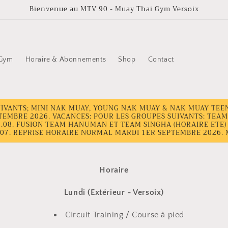
Bienvenue au MTV 90 - Muay Thai Gym Versoix
 Gym
Horaire & Abonnements
Shop
Contact
IVANTS; MINI NAK MUAY, YOUNG NAK MUAY & NAK MUAY TEEN
PTEMBRE 2026. VACANCES: POUR LES GROUPES SUIVANTS: TE
7.08. FUSION TEAM HANUMAN ET TEAM SINGHA (HORAIRE ETE) 
8.07. REPRISE HORAIRE NORMAL MARDI 1ER SEPTEMBRE 2026. 
Horaire
Lundi (Extérieur - Versoix)
Circuit Training / Course à pied