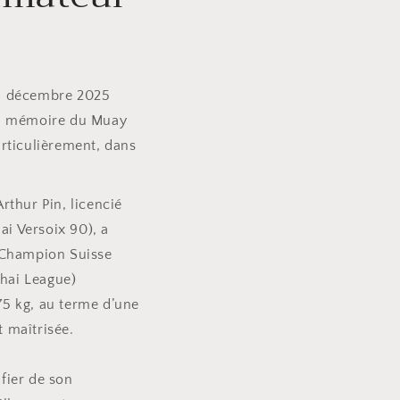
13 décembre 2025
la mémoire du Muay
articulièrement, dans
rthur Pin, licencié
i Versoix 90), a
e Champion Suisse
hai League)
75 kg, au terme d’une
 maîtrisée.
fier de son