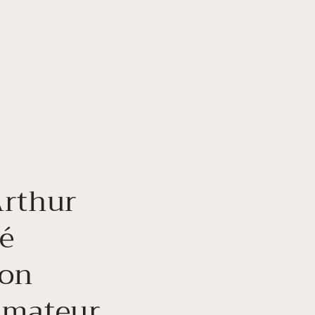
Arthur
ré
on
amateur