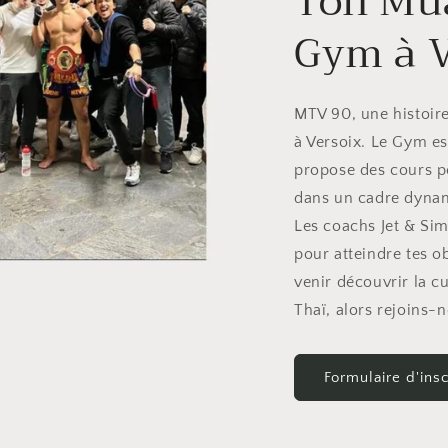
Ton Mu
Gym à V
MTV 90, une histoir
à Versoix. Le Gym es
propose des cours p
dans un cadre dynam
Les coachs Jet & Si
pour atteindre tes ob
venir découvrir la c
Thaï, alors rejoins-n
Formulaire d'insc