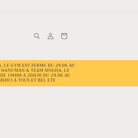
Connexion
Panier
, LE GYM EST FERME DU 29.06 AU
AM HANUMAN & TEAM SINGHA, LE
DE 19H00 A 20H30 DU 29.06 AU
MERCI A TOUS ET BEL ETE