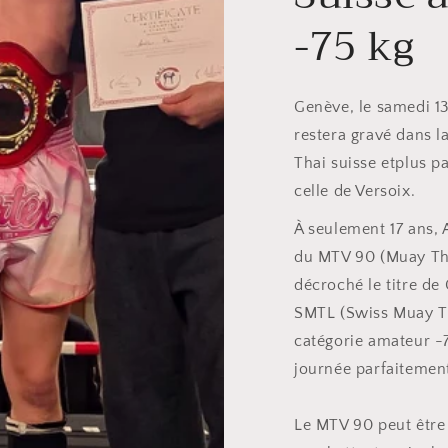
-75 kg
Genève, le samedi 
restera gravé dans 
Thai suisse etplus p
celle de Versoix.
À seulement 17 ans, A
du MTV 90 (Muay Tha
décroché le titre d
SMTL (Swiss Muay T
catégorie amateur -
journée parfaitement
Le MTV 90 peut être 